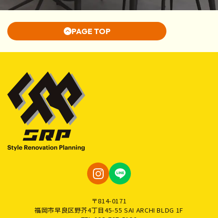
PAGE TOP
イ
ラ
ン
イ
ス
ン
〒814-0171
タ
は
福岡市早良区野芥4丁目45-55 SAI ARCHI BLDG 1F
グ
こ